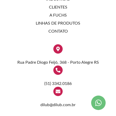
CLIENTES
A FUCHS
LINHAS DE PRODUTOS
CONTATO
Rua Padre Diogo Feijó, 368 - Porto Alegre RS
(51) 3342.0186
dilub@dilub.com.br
l
l